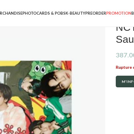
RCHANDISE
PHOTOCARDS & POBS
K-BEAUTY
PREORDER
PROMOTION
NCT
Sau
387.0
Rupture 
M'INF