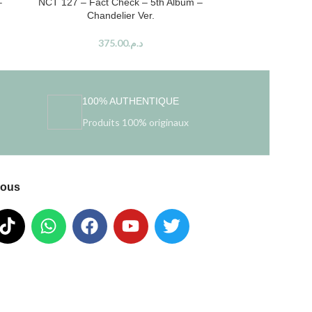
–
NCT 127 – Fact Check – 5th Album –
NCT DREAM 
Chandelier Ver.
Photob
375.00
د.م.
387.0
100% AUTHENTIQUE
Produits 100% originaux
nous