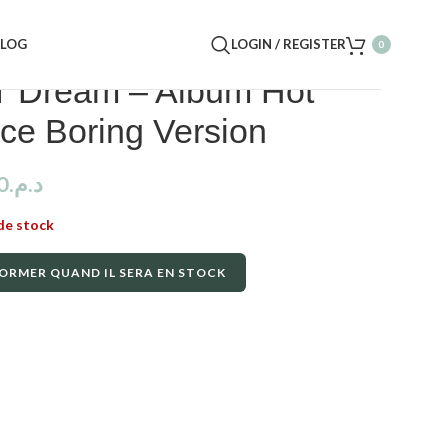
BLOG
LOGIN / REGISTER
0
 Dream – Album Hot
ce Boring Version
0
د.م.
de stock
ORMER QUAND IL SERA EN STOCK