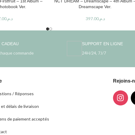
irstfruit – 1st Album –
NCT DREAM – Dreamscape – 4th Album 
otobook Ver.
Dreamscape Ver.
.00
د.م.
397.00
د.م.
T CADEAU
SUPPORT EN LIGNE
chaque commande
24H/24, 7J/7
e
Rejoins-
tions / Réponses
 et délais de livraison
ns de paiement acceptés
tact