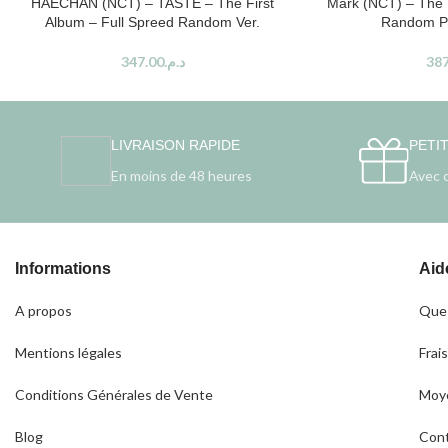
HAECHAN (NCT) – TASTE – The First
Mark (NCT) – The F
Album – Full Spreed Random Ver.
Random Ph
347.00
د.م.
387
LIVRAISON RAPIDE
PETI
En moins de 48 heures
Avec 
Informations
Aid
A propos
Ques
Mentions légales
Frais
Conditions Générales de Vente
Moye
Blog
Con