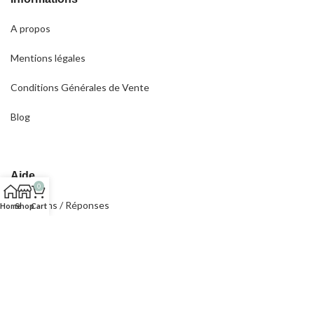
A propos
Mentions légales
Conditions Générales de Vente
Blog
Aide
0
Questions / Réponses
Home
Shop
Cart
Frais et délais de livraison
Moyens de paiement acceptés
Contact