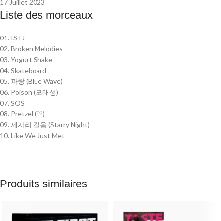
17 Juillet 2023
Liste des morceaux
01. ISTJ
02. Broken Melodies
03. Yogurt Shake
04. Skateboard
05. 파랑 (Blue Wave)
06. Poison (모래성)
07. SOS
08. Pretzel (♡)
09. 제자리 걸음 (Starry Night)
10. Like We Just Met
Produits similaires