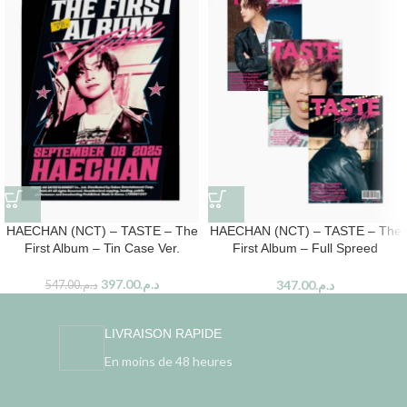
HAECHAN (NCT) – TASTE – The
HAECHAN (NCT) – TASTE – The
First Album – Tin Case Ver.
First Album – Full Spreed
Random Ver.
397.00
د.م.
347.00
د.م.
547.00
د.م.
LIVRAISON RAPIDE
En moins de 48 heures