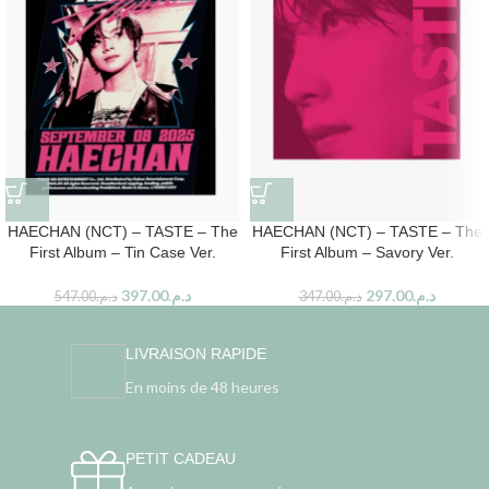
HAECHAN (NCT) – TASTE – The
HAECHAN (NCT) – TASTE – The
First Album – Tin Case Ver.
First Album – Savory Ver.
397.00
د.م.
297.00
د.م.
547.00
د.م.
347.00
د.م.
LIVRAISON RAPIDE
En moins de 48 heures
PETIT CADEAU