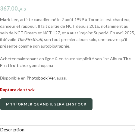
367.00
د.م.
Mark
Lee, artiste canadien né le 2 août 1999 à Toronto, est chanteur,
danseur et rappeur. Il fait partie de NCT depuis 2016, notamment au
sein de NCT Dream et NCT 127, et a aussi rejoint SuperM. En avril 2025,
il dévoile
The Firstfruit
, son tout premier album solo, une œuvre qu’il
présente comme son autobiographie.
Acheter maintenant en ligne & en toute simplicité son 1st Album
The
Firstfruit
chez gomshop.ma
Disponible en
Photobook Ver.
aussi.
Rupture de stock
M'INFORMER QUAND IL SERA EN STOCK
Description