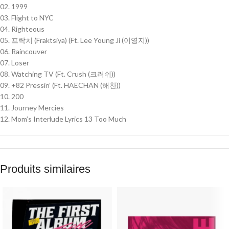
02. 1999
03. Flight to NYC
04. Righteous
05. 프락치 (Fraktsiya) (Ft. Lee Young Ji (이영지))
06. Raincouver
07. Loser
08. Watching TV (Ft. Crush (크러쉬))
09. +82 Pressin’ (Ft. HAECHAN (해찬))
10. 200
11. Journey Mercies
12. Mom’s Interlude Lyrics 13 Too Much
Produits similaires