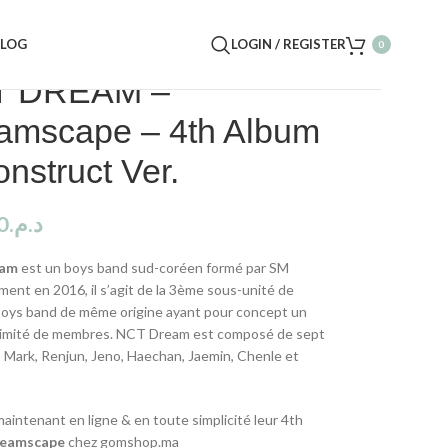
BLOG
LOGIN / REGISTER
0
T DREAM –
amscape – 4th Album
nstruct Ver.
0
د.م.
eam
est un boys band sud-coréen formé par SM
ment en 2016, il s’agit de la 3ème sous-unité de
oys band de même origine ayant pour concept un
limité de membres. NCT Dream est composé de sept
Mark, Renjun, Jeno, Haechan, Jaemin, Chenle et
aintenant en ligne & en toute simplicité leur 4th
eamscape
chez gomshop.ma