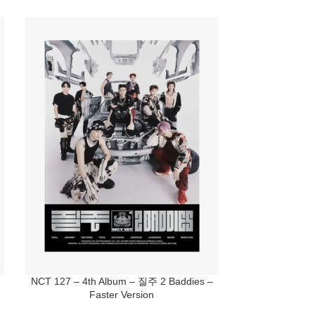
NCT 127 – 4th Album – 질주 2 Baddies –
GOT7
Faster Version