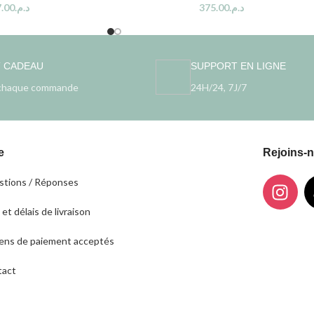
.00
د.م.
375.00
د.م.
T CADEAU
SUPPORT EN LIGNE
chaque commande
24H/24, 7J/7
e
Rejoins-
tions / Réponses
 et délais de livraison
ns de paiement acceptés
tact