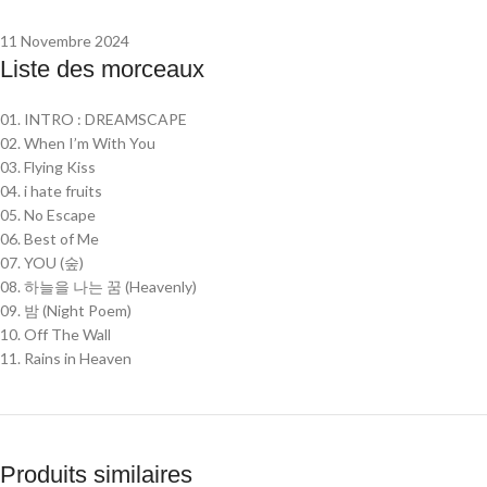
11 Novembre 2024
Liste des morceaux
01. INTRO : DREAMSCAPE
02. When I’m With You
03. Flying Kiss
04. i hate fruits
05. No Escape
06. Best of Me
07. YOU (숲)
08. 하늘을 나는 꿈 (Heavenly)
09. 밤 (Night Poem)
10. Off The Wall
11. Rains in Heaven
Produits similaires