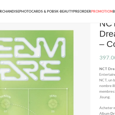
RCHANDISE
PHOTOCARDS & POBS
K-BEAUTY
PREORDER
PROMOTION
NC
Dre
– Co
397.0
NCT Dr
Entertain
NCT, un b
nombre il
membres: 
Jisung.
Acheter m
Album
Dr