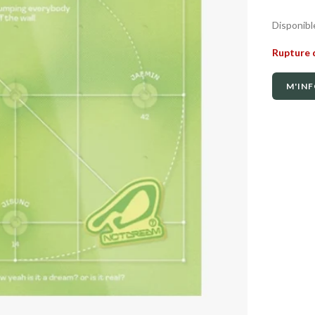
Disponibl
Rupture 
M'INF