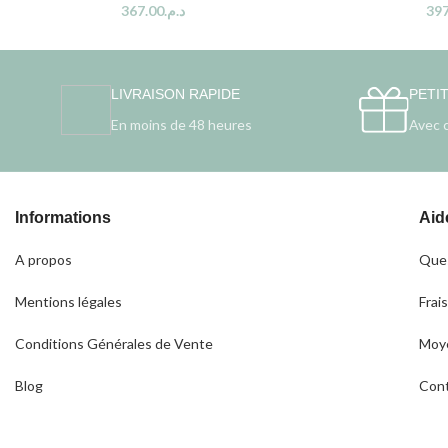
367.00
د.م.
397
LIVRAISON RAPIDE
PETI
En moins de 48 heures
Avec 
Informations
Aid
A propos
Ques
Mentions légales
Frais
Conditions Générales de Vente
Moye
Blog
Con