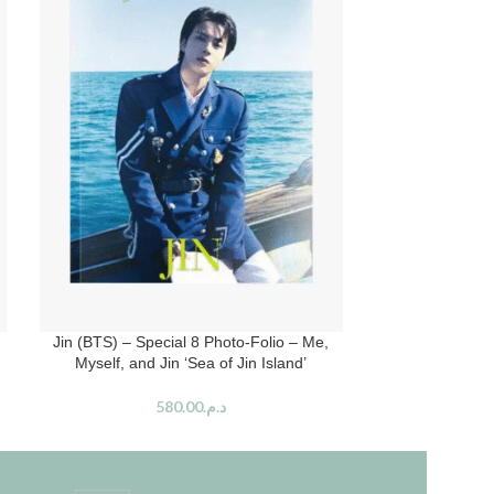
Jin (BTS) – Special 8 Photo-Folio – Me,
BTS – Special 8 
Myself, and Jin ‘Sea of Jin Island’
a
580.00
د.م.