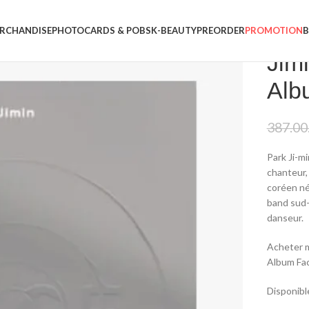
RCHANDISE
PHOTOCARDS & POBS
K-BEAUTY
PREORDER
PROMOTION
Jim
Albu
387.00
Park Ji-m
chanteur,
coréen né
band sud-
danseur.
Acheter m
Album Fa
Disponibl