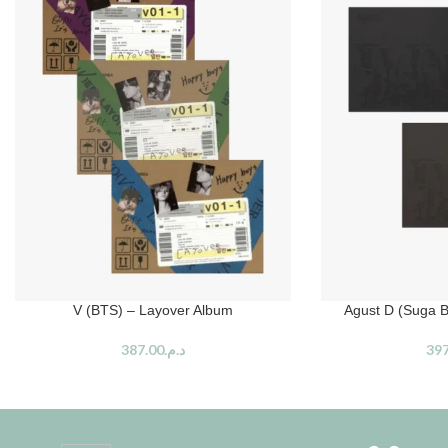
V (BTS) – Layover Album
Agust D (Suga 
387.00
د.م.
397