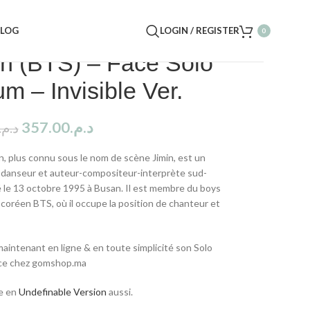
BLOG
LOGIN / REGISTER
0
in (BTS) – Face Solo
m – Invisible Ver.
357.00
د.م.
د.م.
in, plus connu sous le nom de scène Jimin, est un
 danseur et auteur-compositeur-interprète sud-
 le 13 octobre 1995 à Busan. Il est membre du boys
coréen BTS, où il occupe la position de chanteur et
aintenant en ligne & en toute simplicité son Solo
ce chez gomshop.ma
e en
Undefinable Version
aussi.