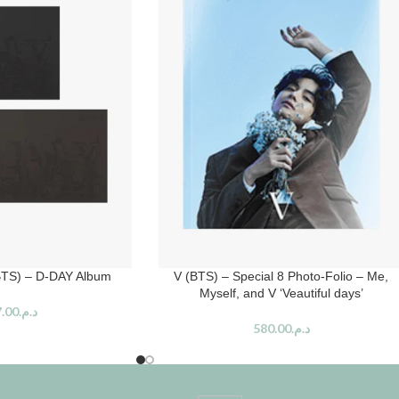
BTS) – D-DAY Album
V (BTS) – Special 8 Photo-Folio – Me,
Myself, and V ‘Veautiful days’
.00
د.م.
580.00
د.م.