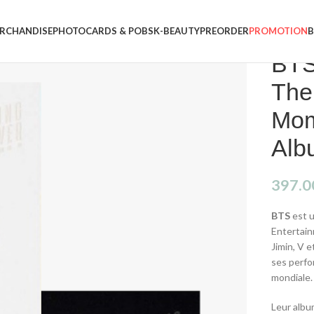
RCHANDISE
PHOTOCARDS & POBS
K-BEAUTY
PREORDER
PROMOTION
BTS
The
Mom
Alb
397.0
BTS
est u
Entertain
Jimin, V 
ses perfo
mondiale.
Leur alb