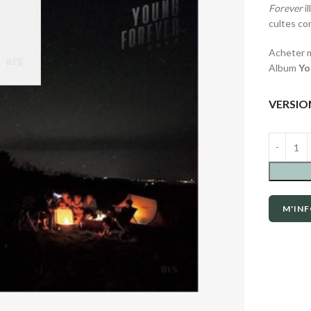
Forever
il
cultes c
Acheter m
Album
Yo
VERSIO
M'INF