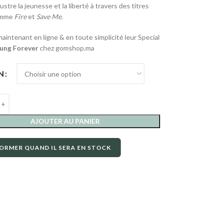
lustre la jeunesse et la liberté à travers des titres
omme
Fire
et
Save Me
.
aintenant en ligne & en toute simplicité leur Special
ung Forever
chez gomshop.ma
N
AJOUTER AU PANIER
ORMER QUAND IL SERA EN STOCK