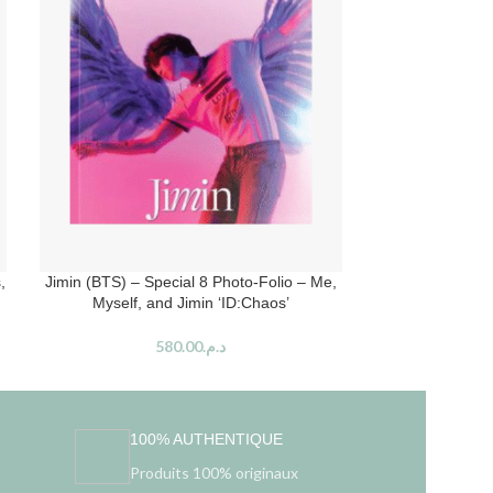
,
Jimin (BTS) – Special 8 Photo-Folio – Me,
Jung Kook (BTS)
Myself, and Jimin ‘ID:Chaos’
Me, Myself
580.00
د.م.
100% AUTHENTIQUE
Produits 100% originaux