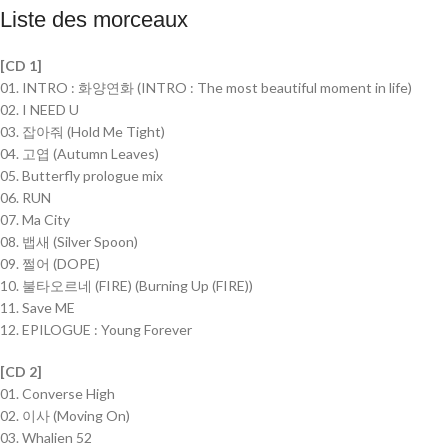
Liste des morceaux
[CD 1]
01. INTRO : 화양연화 (INTRO : The most beautiful moment in life)
02. I NEED U
03. 잡아줘 (Hold Me Tight)
04. 고엽 (Autumn Leaves)
05. Butterfly prologue mix
06. RUN
07. Ma City
08. 뱁새 (Silver Spoon)
09. 쩔어 (DOPE)
10. 불타오르네 (FIRE) (Burning Up (FIRE))
11. Save ME
12. EPILOGUE : Young Forever
[CD 2]
01. Converse High
02. 이사 (Moving On)
03. Whalien 52