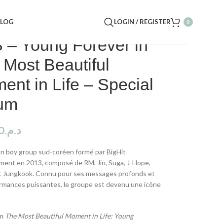
BLOG
LOGIN / REGISTER
0
 – Young Forever in
 Most Beautiful
ent in Life – Special
um
0
د.م.
n boy group sud-coréen formé par BigHit
ment en 2013, composé de RM, Jin, Suga, J-Hope,
et Jungkook. Connu pour ses messages profonds et
rmances puissantes, le groupe est devenu une icône
um
The Most Beautiful Moment in Life: Young