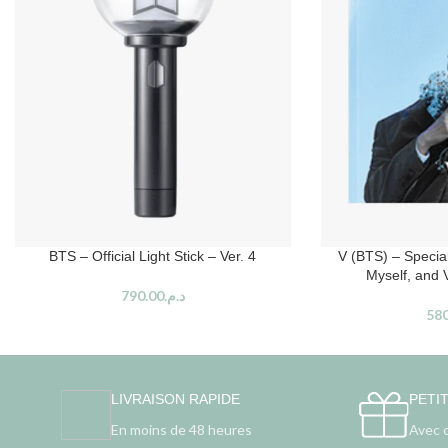
BTS – Official Light Stick – Ver. 4
V (BTS) – Specia
Myself, and V
790.00
د.م.
580
LIVRAISON RAPIDE
PETI
En moins de 48 heures
Avec 