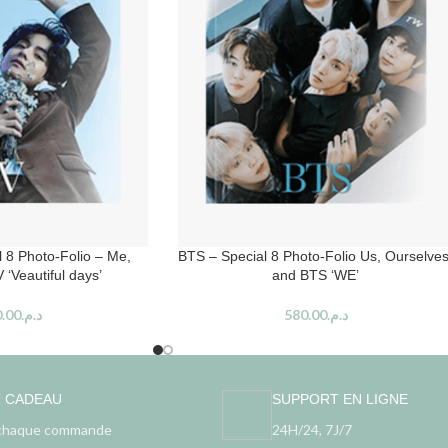
l 8 Photo-Folio – Me,
BTS – Special 8 Photo-Folio Us, Ourselves
 ‘Veautiful days’
and BTS ‘WE’
.00
د.م.
580.00
د.م.
T CADEAU
SUPPORT EN LIGNE
chaque commande
24H/24, 7J/7