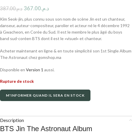
367.00
د.م.
387.00
د.م.
Kim Seok-jin, plus connu sous son nom de scène Jin est un chanteur,
danseur, auteur-compositeur, parolier et acteur né le 4 décembre 1992
à Gwacheon, en Corée du Sud. Il est le membre le plus âgé du boys
band sud-coréen BTS dont il est le «visuel» et chanteur.
Acheter maintenant en ligne & en toute simplicité son 1st Single Album
The Astronaut chez gomshop.ma
Disponible en
Version 1
aussi.
Rupture de stock
M'INFORMER QUAND IL SERA EN STOCK
Description
BTS Jin The Astronaut Album