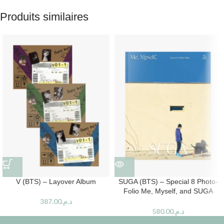
Produits similaires
V (BTS) – Layover Album
SUGA (BTS) – Special 8 Photo-
Folio Me, Myself, and SUGA
‘Wholly or Whole me’
387.00
د.م.
580.00
د.م.