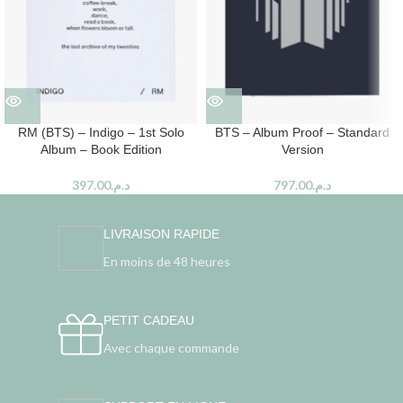
RM (BTS) – Indigo – 1st Solo
BTS – Album Proof – Standard
Album – Book Edition
Version
397.00
د.م.
797.00
د.م.
LIVRAISON RAPIDE
En moins de 48 heures
PETIT CADEAU
Avec chaque commande