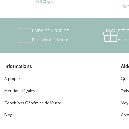
790.00
د.م.
580
LIVRAISON RAPIDE
PETI
En moins de 48 heures
Avec 
Informations
Aid
A propos
Ques
Mentions légales
Frais
Conditions Générales de Vente
Moye
Blog
Con