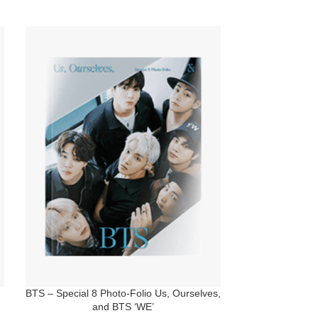
BTS – Special 8 Photo-Folio Us, Ourselves,
Jin (BTS) – Th
and BTS ‘WE’
Albu