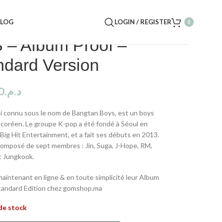
BLOG
LOGIN / REGISTER
0
 – Album Proof –
ndard Version
0
د.م.
i connu sous le nom de Bangtan Boys, est un boys
coréen. Le groupe K-pop a été fondé à Séoul en
 Big Hit Entertainment, et a fait ses débuts en 2013.
omposé de sept membres : Jin, Suga, J-Hope, RM,
et Jungkook.
aintenant en ligne & en toute simplicité leur Album
tandard Edition chez gomshop.ma
de stock