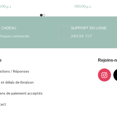
.00
د.م.
580.00
د.م.
T CADEAU
SUPPORT EN LIGNE
chaque commande
24H/24, 7J/7
e
Rejoins-
tions / Réponses
 et délais de livraison
ns de paiement acceptés
tact