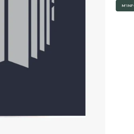
M'INF