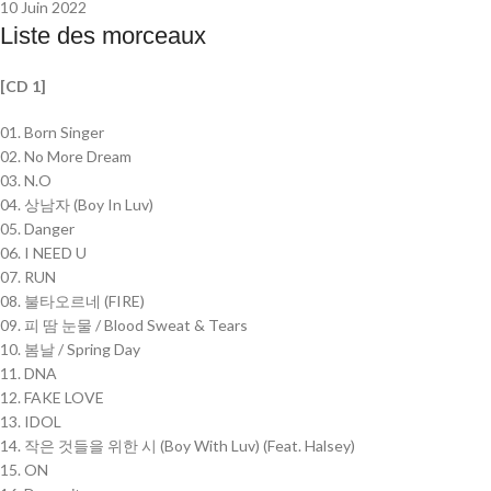
10 Juin 2022
Liste des morceaux
[CD 1]
01. Born Singer
02. No More Dream
03. N.O
04. 상남자 (Boy In Luv)
05. Danger
06. I NEED U
07. RUN
08. 불타오르네 (FIRE)
09. 피 땀 눈물 / Blood Sweat & Tears
10. 봄날 / Spring Day
11. DNA
12. FAKE LOVE
13. IDOL
14. 작은 것들을 위한 시 (Boy With Luv) (Feat. Halsey)
15. ON