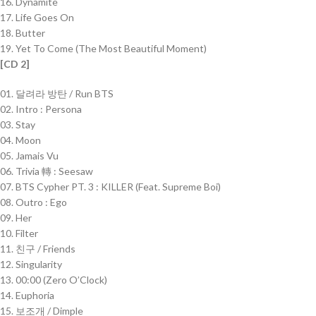
16. Dynamite
17. Life Goes On
18. Butter
19. Yet To Come (The Most Beautiful Moment)
[CD 2]
01. 달려라 방탄 / Run BTS
02. Intro : Persona
03. Stay
04. Moon
05. Jamais Vu
06. Trivia 轉 : Seesaw
07. BTS Cypher PT. 3 : KILLER (Feat. Supreme Boi)
08. Outro : Ego
09. Her
10. Filter
11. 친구 / Friends
12. Singularity
13. 00:00 (Zero O’Clock)
14. Euphoria
15. 보조개 / Dimple