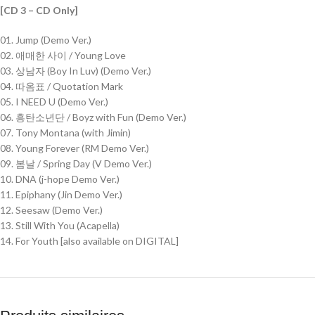
[CD 3 – CD Only]
01. Jump (Demo Ver.)
02. 애매한 사이 / Young Love
03. 상남자 (Boy In Luv) (Demo Ver.)
04. 따옴표 / Quotation Mark
05. I NEED U (Demo Ver.)
06. 흥탄소년단 / Boyz with Fun (Demo Ver.)
07. Tony Montana (with Jimin)
08. Young Forever (RM Demo Ver.)
09. 봄날 / Spring Day (V Demo Ver.)
10. DNA (j-hope Demo Ver.)
11. Epiphany (Jin Demo Ver.)
12. Seesaw (Demo Ver.)
13. Still With You (Acapella)
14. For Youth [also available on DIGITAL]