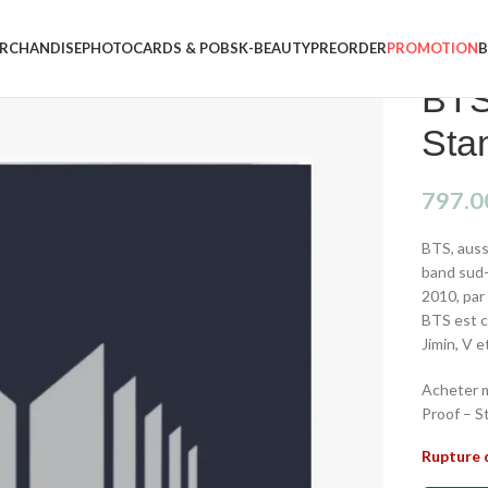
RCHANDISE
PHOTOCARDS & POBS
K-BEAUTY
PREORDER
PROMOTION
BTS
Sta
797.0
BTS, auss
band sud-
2010, par
BTS est c
Jimin, V 
Acheter m
Proof – S
Rupture 