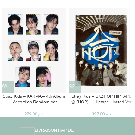
Stray Kids – KARMA – 4th Album
Stray Kids – SKZHOP HIPTAPE
– Accordion Random Ver.
‘合 (HOP)‘ – Hiptape Limited Ver.
279.00
د.م.
397.00
د.م.
LIVRAISON RAPIDE