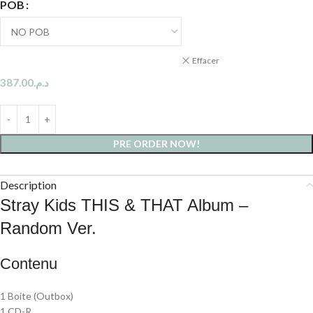
POB
Effacer
387.00
د.م.
PRE ORDER NOW!
Description
Stray Kids THIS & THAT Album –
Random Ver.
Contenu
1 Boite (Outbox)
1 CD-R