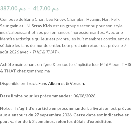
387.00
د.م.
–
417.00
د.م.
Composé de Bang Chan, Lee Know, Changbin, Hyunjin, Han, Felix,
Seungmin et I.N,
Stray Kids
est un groupe reconnu pour son style
musical puissant et ses performances impressionnantes. Avec une
identité artistique qui leur est propre, les huit membres continuent de
séduire les fans du monde entier. Leur prochain retour est prévu le 7
août 2026 avec «
THIS & THAT
».
Achète maintenant en ligne & en toute simplicité leur Mini Album
THIS
& THAT
chez gomshop.ma
Disponible en
Truck
,
Fans Album
et
& Version
.
Date limite pour les précommandes : 06/08/2026.
Note : Il s’agit d’un article en précommande. La livraison est prévue
aux alentours du 27 septembre 2026. Cette date est indicative et
peut varier de ± 2 semaines, selon les délais d’expédition.