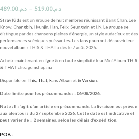
489.00
د.م.
–
519.00
د.م.
Stray Kids
est un groupe de huit membres réunissant Bang Chan, Lee
Know, Changbin, Hyunjin, Han, Felix, Seungmin et I.N. Le groupe se
distingue par des chansons pleines d’énergie, un style audacieux et des
performances scéniques puissantes. Les fans pourront découvrir leur
nouvel album « THIS & THAT » dès le 7 août 2026.
Achète maintenant en ligne & en toute simplicité leur Mini Album
THIS
& THAT
chez gomshop.ma
Disponible en
This
,
That
,
Fans Album
et
& Version
.
Date limite pour les précommandes : 06/08/2026.
Note : Il s’agit d’un article en précommande. La livraison est prévue
aux alentours du 27 septembre 2026. Cette date est indicative et
peut varier de ± 2 semaines, selon les délais d’expédition.
POB