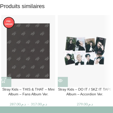
Produits similaires
Stray Kids – THIS & THAT – Mini
Stray Kids – DO IT / SKZ IT TAPE
Album – Fans Album Ver.
Album – Accordion Ver.
287.00
د.م.
–
317.00
د.م.
279.00
د.م.