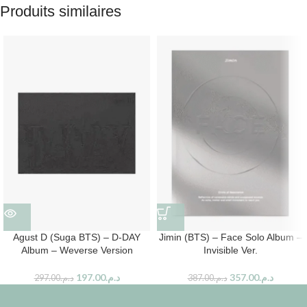
Produits similaires
Agust D (Suga BTS) – D-DAY
Jimin (BTS) – Face Solo Album –
Album – Weverse Version
Invisible Ver.
197.00
د.م.
357.00
د.م.
297.00
د.م.
387.00
د.م.