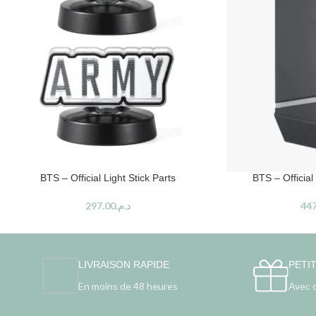
BTS – Official Light Stick Parts
BTS – Official
297.00
د.م.
447
LIVRAISON RAPIDE
PETI
En moins de 48 heures
Avec 