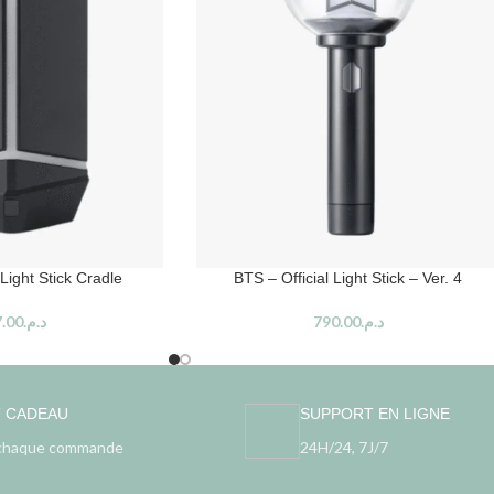
 Light Stick Cradle
BTS – Official Light Stick – Ver. 4
.00
د.م.
790.00
د.م.
T CADEAU
SUPPORT EN LIGNE
chaque commande
24H/24, 7J/7