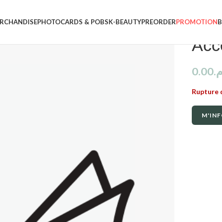
RCHANDISE
PHOTOCARDS & POBS
K-BEAUTY
PREORDER
PROMOTION
Acc
0.00
.م
Rupture 
M'INF