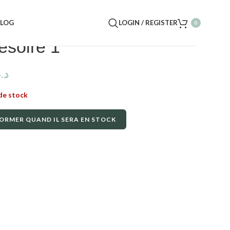
BLOG
LOGIN / REGISTER
0
esoire 1
د.
de stock
ORMER QUAND IL SERA EN STOCK