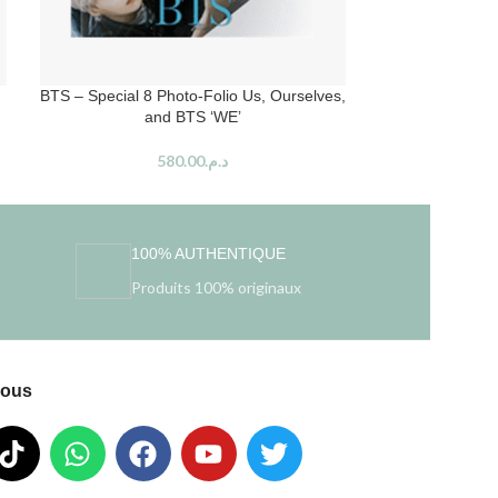
BTS – Special 8 Photo-Folio Us, Ourselves,
Jin (BTS) – Th
and BTS ‘WE’
Albu
580.00
د.م.
100% AUTHENTIQUE
Produits 100% originaux
nous