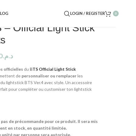
BLOG
LOGIN / REGISTER
0
– Official Light Stick
ts
0
د.م.
s officielles
du
B
TS Official Light Stick
mettent de
personnaliser ou remplacer
les
du lightstick BTS Ver.4 avec style. Un accessoire
arfait pour compléter ou customiser ton lightstick
ra pas de précommande pour ce produit. Il sera mis
nt en stock, en quantité limitée.
 unité par personne sera autorisée.