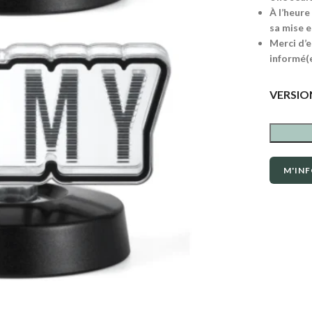
À l’heure
sa mise e
Merci d’e
informé(e
VERSIO
M'INF