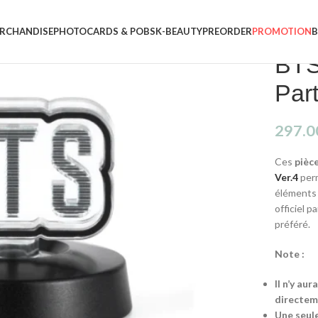
RCHANDISE
PHOTOCARDS & POBS
K-BEAUTY
PREORDER
PROMOTION
BTS 
Par
297.0
Ces
pièce
Ver.4
per
éléments 
officiel p
préféré.
Note :
Il n’y au
directeme
Une seule