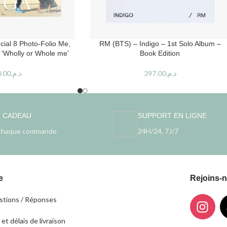
ial 8 Photo-Folio Me,
RM (BTS) – Indigo – 1st Solo Album –
 ‘Wholly or Whole me’
Book Edition
.00
د.م.
397.00
د.م.
T CADEAU
SUPPORT EN LIGNE
chaque commande
24H/24, 7J/7
e
Rejoins-
tions / Réponses
 et délais de livraison