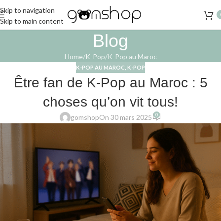
Skip to navigation
Skip to main content
Blog
Home
K-Pop
K-Pop au Maroc
K-POP AU MAROC
,
K-POP
Être fan de K-Pop au Maroc : 5
choses qu’on vit tous!
0
gomshop
On 30 mars 2025