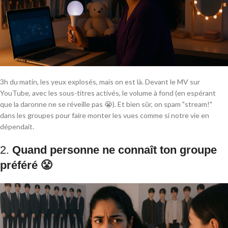
3h du matin, les yeux explosés, mais on est là. Devant le MV sur
YouTube, avec les sous-titres activés, le volume à fond (en espérant
que la daronne ne se réveille pas 😭). Et bien sûr, on spam "stream!"
dans les groupes pour faire monter les vues comme si notre vie en
dépendait.
2.
Quand personne ne connaît ton groupe
préféré 😤