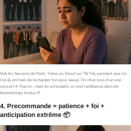
Voir les fancams de Paris, Tokyo ou Séoul sur TikTok, pendant que toi
t’es là, en train de recharger ton pass Jawaz. On rêve tous d’un vrai
concert K-Pop ici… mais en attendant, on met l’ambiance dans les
fanmeetings locaux 🫶
4. Precommande = patience + foi +
anticipation extrême 📦