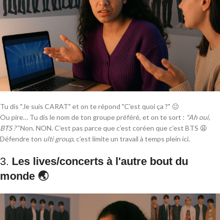
Tu dis "Je suis CARAT" et on te répond "C'est quoi ça ?" 😐
Ou pire… Tu dis le nom de ton groupe préféré, et on te sort :
"Ah oui,
BTS ?”
Non. NON. C’est pas parce que c’est coréen que c’est BTS 😩
Défendre ton
ulti group
, c’est limite un travail à temps plein ici.
3.
Les lives/concerts à l'autre bout du
monde 🌏