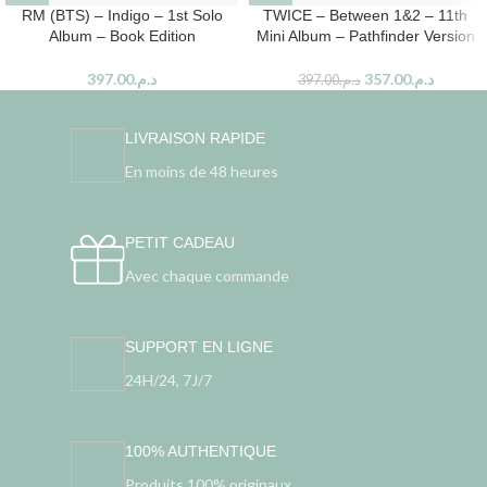
RM (BTS) – Indigo – 1st Solo
TWICE – Between 1&2 – 11th
Album – Book Edition
Mini Album – Pathfinder Version
397.00
د.م.
357.00
د.م.
397.00
د.م.
LIVRAISON RAPIDE
En moins de 48 heures
PETIT CADEAU
Avec chaque commande
SUPPORT EN LIGNE
24H/24, 7J/7
100% AUTHENTIQUE
Produits 100% originaux