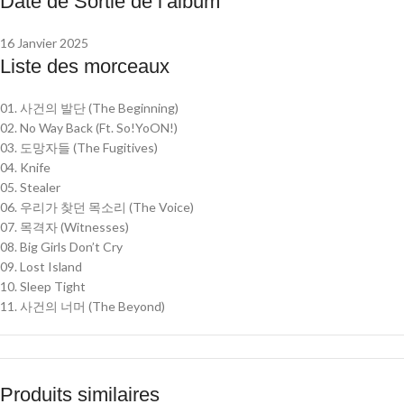
Date de Sortie de l’album
16 Janvier 2025
Liste des morceaux
01. 사건의 발단 (The Beginning)
02. No Way Back (Ft. So!YoON!)
03. 도망자들 (The Fugitives)
04. Knife
05. Stealer
06. 우리가 찾던 목소리 (The Voice)
07. 목격자 (Witnesses)
08. Big Girls Don’t Cry
09. Lost Island
10. Sleep Tight
11. 사건의 너머 (The Beyond)
Produits similaires