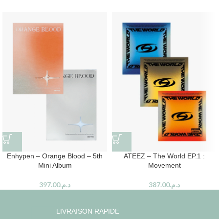
Enhypen – Orange Blood – 5th
ATEEZ – The World EP.1 :
Mini Album
Movement
397.00
د.م.
387.00
د.م.
LIVRAISON RAPIDE