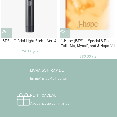
BTS – Official Light Stick – Ver. 4
J-Hope (BTS) – Special 8 Photo-
Folio Me, Myself, and J-Hope ‘All
New Hope’
790.00
د.م.
580.00
د.م.
LIVRAISON RAPIDE
En moins de 48 heures
PETIT CADEAU
Avec chaque commande