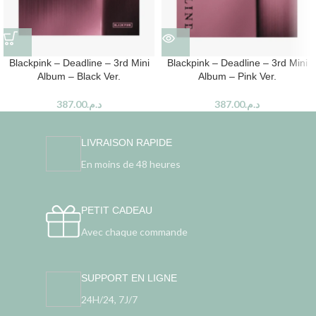
Blackpink – Deadline – 3rd Mini
Blackpink – Deadline – 3rd Mini
Album – Black Ver.
Album – Pink Ver.
387.00
د.م.
387.00
د.م.
LIVRAISON RAPIDE
En moins de 48 heures
PETIT CADEAU
Avec chaque commande
SUPPORT EN LIGNE
24H/24, 7J/7