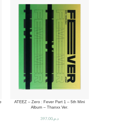
e
ATEEZ – Zero : Fever Part 1 – 5th Mini
ATEEZ – Lomo C
Album – Thanxx Ver.
397.00
د.م.