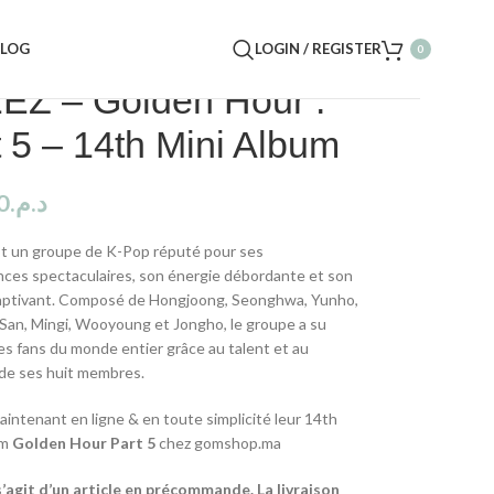
BLOG
LOGIN / REGISTER
0
EZ – Golden Hour :
t 5 – 14th Mini Album
0
د.م.
t un groupe de K-Pop réputé pour ses
ces spectaculaires, son énergie débordante et son
aptivant. Composé de Hongjoong, Seonghwa, Yunho,
San, Mingi, Wooyoung et Jongho, le groupe a su
es fans du monde entier grâce au talent et au
de ses huit membres.
intenant en ligne & en toute simplicité leur 14th
um
Golden Hour Part 5
chez gomshop.ma
 s’agit d’un article en précommande. La livraison