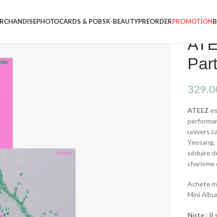
RCHANDISE
PHOTOCARDS & POBS
K-BEAUTY
PREORDER
PROMOTION
ATE
Par
329.0
ATEEZ
es
performan
univers c
Yeosang, 
séduire d
charisme 
Achète ma
Mini Alb
Note : Il