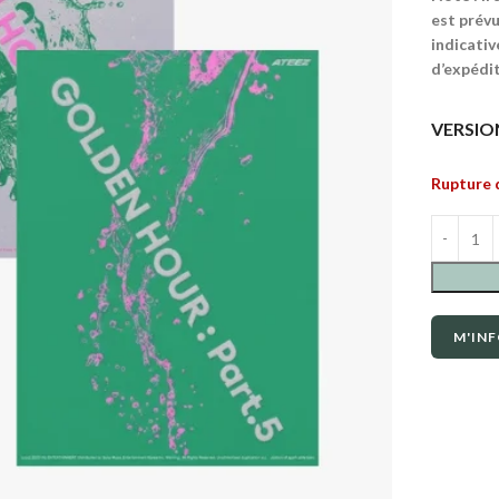
est prévu
indicativ
d’expédit
VERSIO
Rupture 
M'INF