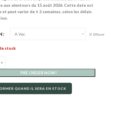
e aux alentours du 15 août 2026. Cette date est
e et peut varier de ± 2 semaines, selon les délais
ion.
N
Effacer
de stock
PRE ORDER NOW!
ORMER QUAND IL SERA EN STOCK