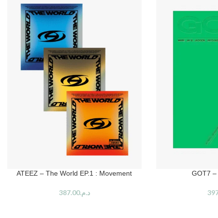
ATEEZ – The World EP.1 : Movement
GOT7 – 
387.00
د.م.
397