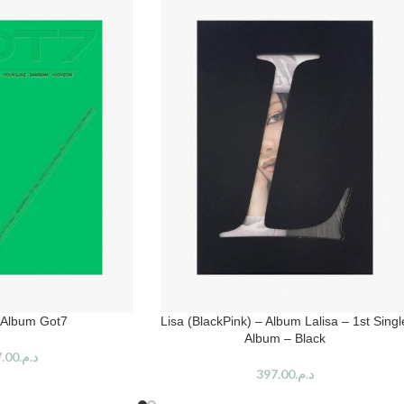
Album Got7
Lisa (BlackPink) – Album Lalisa – 1st Singl
Album – Black
.00
د.م.
397.00
د.م.