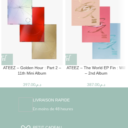
ATEEZ – Golden Hour : Part 2 –
ATEEZ – The World EP Fin : Will
11th Mini Album
– 2nd Album
397.00
د.م.
387.00
د.م.
LIVRAISON RAPIDE
En moins de 48 heures
PETIT CADEAU