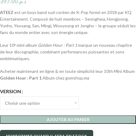
397.00
د.م.
ATEEZ
est un boys band sud‑coréen de K‑Pop formé en 2018 par KQ
Entertainment. Composé de huit membres – Seonghwa, Hongjoong,
Yunho, Yeosang, San, Mingi, Wooyoung et Jongho – le groupe séduit les
fans du monde entier avec son énergie unique.
Leur 10ᵉ mini‑album
Golden Hour : Part 1
marque un nouveau chapitre
de leur discographie, combinant performances puissantes et sons
emblématiques.
Acheter maintenant en ligne & en toute simplicité leur 10th Mini Album
Golden Hour : Part 1
Album chez gomshop.ma
VERSION
AJOUTER AU PANIER
M'INFORMER QUAND IL SERA EN STOCK