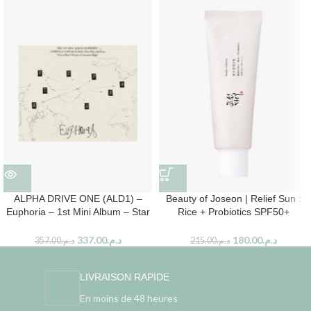
ALPHA DRIVE ONE (ALD1) –
Beauty of Joseon | Relief Sun :
Euphoria – 1st Mini Album – Star
Rice + Probiotics SPF50+
Road Ver.
PA++++, 50 ml
337.00
د.م.
180.00
د.م.
357.00
د.م.
215.00
د.م.
LIVRAISON RAPIDE
En moins de 48 heures