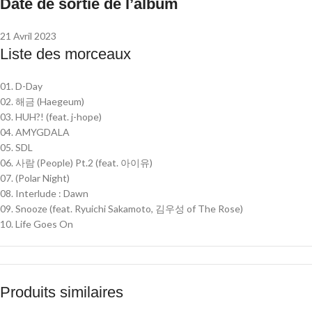
Date de sortie de l’album
21 Avril 2023
Liste des morceaux
01. D-Day
02.
해금
(Haegeum)
03. HUH?! (feat. j-hope)
04. AMYGDALA
05. SDL
06.
사람
(People) Pt.2 (feat.
아이유
)
07. (Polar Night)
08. Interlude : Dawn
09. Snooze (feat. Ryuichi Sakamoto,
김우성
of The Rose)
10. Life Goes On
Produits similaires