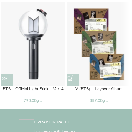
BTS – Official Light Stick – Ver. 4
V (BTS) – Layover Album
790.00
د.م.
387.00
د.م.
LIVRAISON RAPIDE
En moins de 48 heures